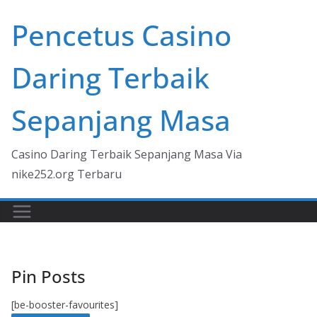
Skip
Pencetus Casino
to
content
Daring Terbaik
Sepanjang Masa
Casino Daring Terbaik Sepanjang Masa Via
nike252.org Terbaru
Pin Posts
[be-booster-favourites]